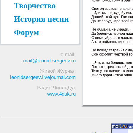
Кому помог, тому и брат.

Творчество
Светел восток, печальна 
- Иди, сынок, судьбу иска
История песни
Долгий твой путь Господь
Да не забудь про злой гр
Не обмани, не укради,

Форум
Да берегись черной ладь
С ними уйдешь в дальню
А там найдешь слезы-пе
Не пощадят гранит с лад
e-mail:
Сон окропят мертвой вод
mail@leonid-sergeev.ru
…Что ж ты болишь, моя 
Летает стриж, волей дыш
Живой Журнал
Тихо у ног плещет волна,
Много дорог - твоя одна.

leonidsergeev.livejournal.com
Радио ЧипльДук
www.4duk.ru