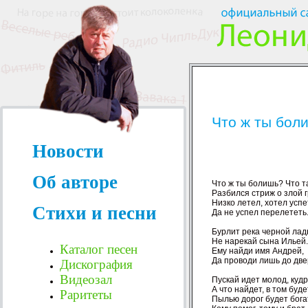
Что ж ты бол
Новости
Об авторе
Что ж ты болишь? Что т
Разбился стриж о злой гр
Низко летел, хотел успет
Стихи и песни
Да не успел перелететь.
Бурлит река черной ладь
Не нарекай сына Ильей.

Каталог песен
Ему найди имя Андрей,

Да проводи лишь до двер
Дискография
Видеозал
Пускай идет молод, кудря
А что найдет, в том будет
Раритеты
Пылью дорог будет богат