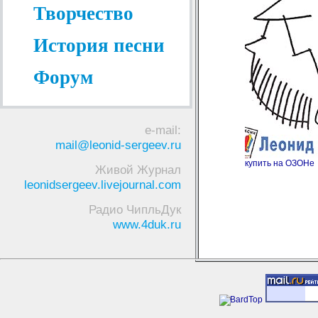
Творчество
История песни
Форум
e-mail:
mail@leonid-sergeev.ru
купить на ОЗОНе
Живой Журнал
leonidsergeev.livejournal.com
Радио ЧипльДук
www.4duk.ru